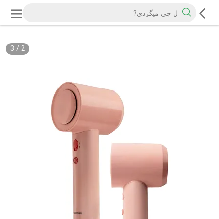
3
/
2