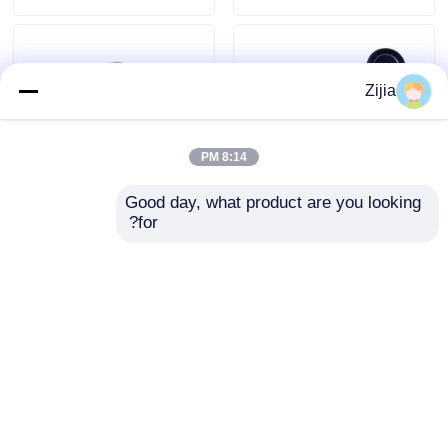
درباره ما
Zijia
تور کارخانه
8:14 PM
کنترل کیفیت
Good day, what product are you looking 
for?
خشک کن مو با سرعت
خشک کن بلند سرعت 6
بالا 2000 وات با گارانتی
فوت با عملکرد شات
با ما تماس بگیرید
2 ساله و اتصال پخش
خنک
کننده
درخواست نقل قول
ارسال سؤال
ارسال سؤال
موتور براشلس با سرعت بالا
خانه
دربارهی ما
تماس با ما
Desktop Site
نقشه سایت
Privacy Policy
موتور براشلس DC